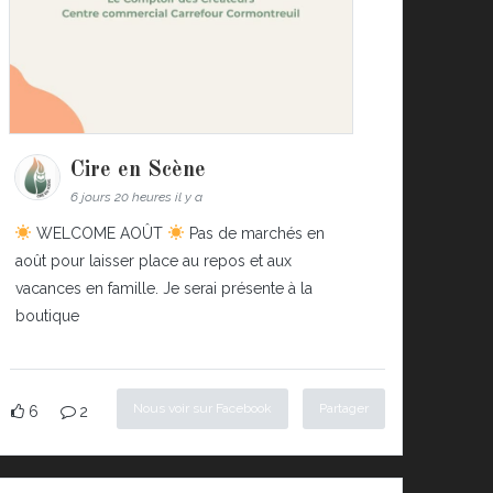
Cire en Scène
6 jours 20 heures il y a
WELCOME AOÛT
Pas de marchés en
août pour laisser place au repos et aux
vacances en famille. Je serai présente à la
boutique
Nous voir sur Facebook
Partager
6
2