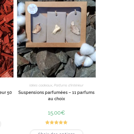
Idées cadeaux
,
Parfums d'intérieur
eur 50
Suspensions parfumées – 11 parfums
au choix
15.00
€
Note
5.00