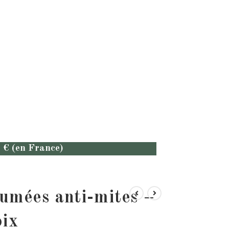
9 € (en France)
fumées anti-mites –
oix