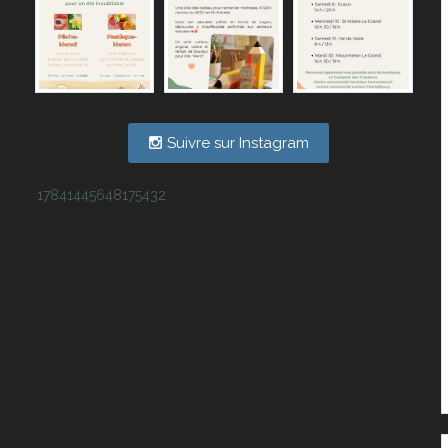
Suivre sur Instagram
17841445648175432