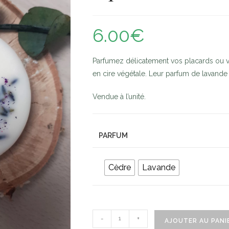
6.00
€
Parfumez délicatement vos placards ou 
en cire végétale. Leur parfum de lavande o
Vendue à l’unité.
PARFUM
Cèdre
Lavande
-
+
AJOUTER AU PANI